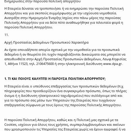
Ενημερώσεις στην παρούσα πολιτική απορρήτου
Η Εταιρεία δύναται να τροποποιήσει ή να ενημερώσει την παρούσα Πολιτική
Απορρήτου και για σκοπούς συμμόρφωσης με την ισχύουσα νομοθεσία.
Ανατρέξτε στην Ημερομηνία Έναρξης Ισχύος στο πάνω μέρος της παρούσας
Πολιτικής Απορρήτου για να δείτε πότε αναθεωρήθηκε για τελευταία φορά η
παρούσα Πολιτική Απορρήτου.
11.
Αρχή Προστασίας Δεδομένων Προσωπικού Χαρακτήρα
Αν έχετε οποιαδήποτε απορία σχετικά με την νομοθεσία για τα προσωπικά
δεδομένα ή αν θεωρείτε ότι τυχόν παραβιάζονται δικαιώματα σας μπορείτε να
απευθυνθείτε στην Αρχή Προστασίας Προσωπικών Δεδομένων, Λεωφ.Κηφισίας
1, Αθήνα 11523, τηλ. 2106475600 ή στην ηλεκτρονική διεύθυνση
www.dpa.gr
.
1. ΤΙ ΚΑΙ ΠΟΙΟΥΣ ΚΑΛΥΠΤΕΙ Η ΠΑΡΟΥΣΑ ΠΟΛΙΤΙΚΗ ΑΠΟΡΡΗΤΟΥ;
Η Εταιρεία είναι ο υπεύθυνος επεξεργασίας των προσωπικών δεδομένων (π.χ.
πληροφορίες που προσδιορίζουν ένα συγκεκριμένο πρόσωπο, όπως το πλήρες
όνομα ή η διεύθυνση ηλεκτρονικού ταχυδρομείου) που συλλέγουμε από και
για το πρόσωπο σας μέσω των Υπηρεσιών της Εταιρείας που τυγχάνουν
επεξεργασίας σύμφωνα με τους όρους της παρούσας Πολιτικής Απορρήτου.
Η παρούσα Πολιτική Απορρήτου, καθώς και η Πολιτική μας σχετικά με τα
Cookies, ισχύουν για όλους τους χρήστες, συμπεριλαμβανομένων και εκείνων
που χρησιμοποιούν τις Υπηρεσίες της Εταιρείας χωρίς να έχουν εγγραφεί ή να