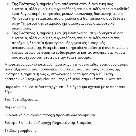
Της Ενότητας 3, σημείο (θ) εναπόκειται στην διακριτική σας
ευχέρεια, αλλά χωρίς τη συγκατάθεσή σας είναι αδύνατο να συνδεθεί
ένας λογαριασμός υπηρεσίας μέσων κοινωνικής δικτύωσης με την
Υπηρεσία της Εταιρείας, που σημαίνει ότι θα πρέπει να συνδεθείτε
στην Υπηρεσία της Εταιρείας χρησιμοποιώντας διαφορετικό
μηχανισμό,
Της Ενότητας 3, σημεία (ι) και (κ) εναπόκειται στην διακριτική σας
ευχέρεια, αλλά χωρίς τη συγκατάθεσή σας είναι αδύνατο να σας
παρέχει η Εταιρεία ή/και τρίτα μέρη, γενικές εμπορικές
ανακοινώσεις της Εταιρείας και υπηρεσίες/προϊόντα ή ανακοινώσεις
τρίτων μερών με βάση τα ενδιαφέροντα και τις ανάγκες σας και να
σας παρέχουν υπηρεσίες με την ίδια επωνυμία.
Μπορείτε να ανακαλέσετε ανά πάσα στιγμή τη συγκατάθεσή σας όσον αφορά
την επεξεργασία των προσωπικών σας δεδομένων για τους σκοπούς της
Ενότητας 3, σημεία θ) έως κ), στέλνοντας ειδοποίηση στη διεύθυνση
ηλεκτρονικού ταχυδρομείου που περιγράφεται στην Ενότητα 11 κατωτέρω.
Παρακάτω θα βρείτε ένα επεξηγηματικό διάγραμμα σχετικά με το παραπάνω
θέμα:
Σκοπός επεξεργασίας
Νομική βάση
Εθελοντική ή αναγκαία παροχή προσωπικών δεδομένων
Ενότητα 3 σημείο α): Παροχή Υπηρεσιών της Εταιρείας
Εκτέλεση σύμβασης