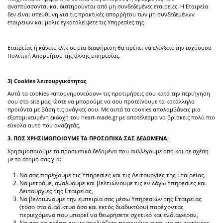
αναπτύσσονται και διατηρούνται από μη συνδεδεμένες εταιρείες. Η Εταιρεία
δεν είναι υπεύθυνη για τις πρακτικές απορρήτου των μη συνδεδεμένων
εταιρειών και μόλις εγκαταλείψετε τις Υπηρεσίες της
Εταιρείας ή κάνετε κλικ σε μια διαφήμιση θα πρέπει να ελέγξετε την ισχύουσα
Πολιτική Απορρήτου της άλλης υπηρεσίας.
3)
Cookies
λειτουργικότητας
Αυτά τα cookies «απομνημονεύουν» τις προτιμήσεις σου κατά την περιήγηση
σου στο site μας, ώστε να μπορούμε να σου προτείνουμε τα κατάλληλα
προϊόντα με βάση τις ανάγκες σου. Με αυτά τα cookies απολαμβάνεις μια
εξατομικευμένη εκδοχή του
heart
-
made
.gr με αποτέλεσμα να βρίσκεις πολύ πιο
εύκολα αυτό που αναζητάς.
3. ΠΩΣ ΧΡΗΣΙΜΟΠΟΙΟΥΜΕ ΤΑ ΠΡΟΣΩΠΙΚΑ ΣΑΣ ΔΕΔΟΜΕΝΑ;
Χρησιμοποιούμε τα προσωπικά δεδομένα που συλλέγουμε από και σε σχέση
με το άτομό σας για:
Να σας παρέχουμε τις Υπηρεσίες και τις Λειτουργίες της Εταιρείας,
Να μετράμε, αναλύουμε και βελτιώνουμε τις εν λόγω Υπηρεσίες και
Λειτουργίες της Εταιρείας,
Να βελτιώνουμε την εμπειρία σας μέσω Υπηρεσιών της Εταιρείας
(τόσο στο διαδίκτυο όσο και εκτός διαδικτύου) παρέχοντας
περιεχόμενο που μπορεί να θεωρήσετε σχετικό και ενδιαφέρον,
Να σας επιτρέπουμε να σχολιάζετε περιεχόμενο και να συμμετέχετε