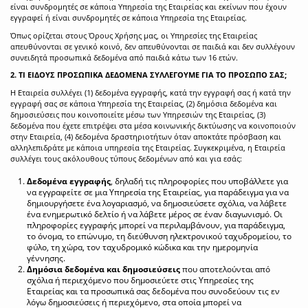
είναι συνδρομητές σε κάποια Υπηρεσία της Εταιρείας και εκείνων που έχουν
εγγραφεί ή είναι συνδρομητές σε κάποια Υπηρεσία της Εταιρείας.
Όπως ορίζεται στους Όρους Χρήσης μας, οι Υπηρεσίες της Εταιρείας
απευθύνονται σε γενικό κοινό, δεν απευθύνονται σε παιδιά και δεν συλλέγουν
συνειδητά προσωπικά δεδομένα από παιδιά κάτω των 16 ετών.
2. ΤΙ ΕΙΔΟΥΣ ΠΡΟΣΩΠΙΚΑ ΔΕΔΟΜΕΝΑ ΣΥΛΛΕΓΟΥΜΕ ΓΙΑ ΤΟ ΠΡΟΣΩΠΟ ΣΑΣ;
Η Εταιρεία συλλέγει (1) δεδομένα εγγραφής, κατά την εγγραφή σας ή κατά την
εγγραφή σας σε κάποια Υπηρεσία της Εταιρείας, (2) δημόσια δεδομένα και
δημοσιεύσεις που κοινοποιείτε μέσω των Υπηρεσιών της Εταιρείας, (3)
δεδομένα που έχετε επιτρέψει στα μέσα κοινωνικής δικτύωσης να κοινοποιούν
στην Εταιρεία, (4) δεδομένα δραστηριοτήτων όταν αποκτάτε πρόσβαση και
αλληλεπιδράτε με κάποια υπηρεσία της Εταιρείας. Συγκεκριμένα, η Εταιρεία
συλλέγει τους ακόλουθους τύπους δεδομένων από και για εσάς:
Δεδομένα εγγραφής
, δηλαδή τις πληροφορίες που υποβάλλετε για
να εγγραφείτε σε μια Υπηρεσία της Εταιρείας, για παράδειγμα για να
δημιουργήσετε ένα λογαριασμό, να δημοσιεύσετε σχόλια, να λάβετε
ένα ενημερωτικό δελτίο ή να λάβετε μέρος σε έναν διαγωνισμό. Οι
πληροφορίες εγγραφής μπορεί να περιλαμβάνουν, για παράδειγμα,
το όνομα, το επώνυμο, τη διεύθυνση ηλεκτρονικού ταχυδρομείου, το
φύλο, τη χώρα, τον ταχυδρομικό κώδικα και την ημερομηνία
γέννησης.
Δημόσια δεδομένα και δημοσιεύσεις
που αποτελούνται από
σχόλια ή περιεχόμενο που δημοσιεύετε στις Υπηρεσίες της
Εταιρείας και τα προσωπικά σας δεδομένα που συνοδεύουν τις εν
λόγω δημοσιεύσεις ή περιεχόμενο, στα οποία μπορεί να