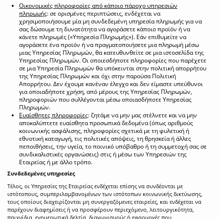
Οικονομικές πληροφορίες από κάποιο πάροχο υπηρεσιών
πληρωμής
: σε ορισμένες περιπτώσεις, ενδέχεται να
χρησιμοποιήσουμε μία μη συνδεδεμένη υπηρεσία πληρωμής για να
σας δώσουμε τη δυνατότητα να αγοράσετε κάποιο προϊόν ή να
κάνετε πληρωμές («Υπηρεσία Πληρωμής»). Εάν επιθυμείτε να
αγοράσετε ένα προϊόν ή να πραγματοποιήσετε μια πληρωμή μέσω
μιας Υπηρεσίας Πληρωμών, θα κατευθυνθείτε σε μια ιστοσελίδα της
Υπηρεσίας Πληρωμών. Οι οποιεσδήποτε πληροφορίες που παρέχετε
σε μια Υπηρεσία Πληρωμών θα υπόκεινται στην πολιτική απορρήτου
της Υπηρεσίας Πληρωμών και όχι στην παρούσα Πολιτική
Απορρήτου. Δεν έχουμε κανέναν έλεγχο και δεν είμαστε υπεύθυνοι
για οποιαδήποτε χρήση, από μέρους της Υπηρεσίας Πληρωμών,
πληροφοριών που συλλέγονται μέσω οποιασδήποτε Υπηρεσίας
Πληρωμών.
Ευαίσθητες πληροφορίες
: ζητάμε να μην μας στέλνετε και να μην
αποκαλύπτετε ευαίσθητα προσωπικά δεδομένα (όπως αριθμούς
κοινωνικής ασφάλισης, πληροφορίες σχετικά με τη φυλετική ή
εθνοτική καταγωγή, τις πολιτικές απόψεις, τη θρησκεία ή άλλες
πεποιθήσεις, την υγεία, το ποινικό υπόβαθρο ή τη συμμετοχή σας σε
συνδικαλιστικές οργανώσεις) στις ή μέσω των Υπηρεσιών της
Εταιρείας ή με άλλο τρόπο.
Συνδεδεμένες υπηρεσίες
Τέλος, οι Υπηρεσίες της Εταιρείας ενδέχεται επίσης να συνδέονται με
ιστότοπους, συμπεριλαμβανομένων των ιστότοπων κοινωνικής δικτύωσης,
τους οποίους διαχειρίζονται μη συνεργαζόμενες εταιρείες, και ενδέχεται να
παρέχουν διαφημίσεις ή να προσφέρουν περιεχόμενο, λειτουργικότητα,
παιχνίδια, ενημερωτικά δελτία, διαγωνισμούς ή εφαρμογές που