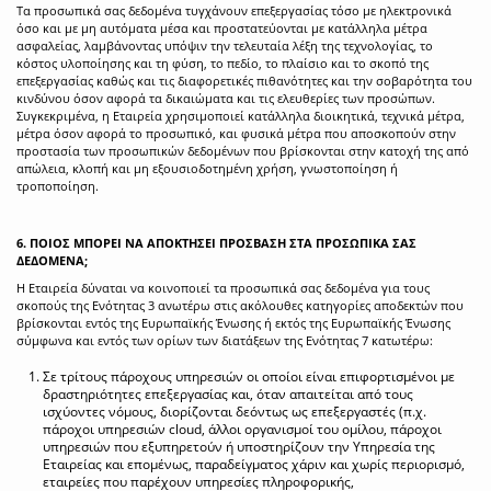
Τα προσωπικά σας δεδομένα τυγχάνουν επεξεργασίας τόσο με ηλεκτρονικά
όσο και με μη αυτόματα μέσα και προστατεύονται με κατάλληλα μέτρα
ασφαλείας, λαμβάνοντας υπόψιν την τελευταία λέξη της τεχνολογίας, το
κόστος υλοποίησης και τη φύση, το πεδίο, το πλαίσιο και το σκοπό της
επεξεργασίας καθώς και τις διαφορετικές πιθανότητες και την σοβαρότητα του
κινδύνου όσον αφορά τα δικαιώματα και τις ελευθερίες των προσώπων.
Συγκεκριμένα, η Εταιρεία χρησιμοποιεί κατάλληλα διοικητικά, τεχνικά μέτρα,
μέτρα όσον αφορά το προσωπικό, και φυσικά μέτρα που αποσκοπούν στην
προστασία των προσωπικών δεδομένων που βρίσκονται στην κατοχή της από
απώλεια, κλοπή και μη εξουσιοδοτημένη χρήση, γνωστοποίηση ή
τροποποίηση.
6. ΠΟΙΟΣ ΜΠΟΡΕΙ ΝΑ ΑΠΟΚΤΗΣΕΙ ΠΡΟΣΒΑΣΗ ΣΤΑ ΠΡΟΣΩΠΙΚΑ ΣΑΣ
ΔΕΔΟΜΕΝΑ;
Η Εταιρεία δύναται να κοινοποιεί τα προσωπικά σας δεδομένα για τους
σκοπούς της Ενότητας 3 ανωτέρω στις ακόλουθες κατηγορίες αποδεκτών που
βρίσκονται εντός της Ευρωπαϊκής Ένωσης ή εκτός της Ευρωπαϊκής Ένωσης
σύμφωνα και εντός των ορίων των διατάξεων της Ενότητας 7 κατωτέρω:
Σε τρίτους πάροχους υπηρεσιών οι οποίοι είναι επιφορτισμένοι με
δραστηριότητες επεξεργασίας και, όταν απαιτείται από τους
ισχύοντες νόμους, διορίζονται δεόντως ως επεξεργαστές (π.χ.
πάροχοι υπηρεσιών cloud, άλλοι οργανισμοί του ομίλου, πάροχοι
υπηρεσιών που εξυπηρετούν ή υποστηρίζουν την Υπηρεσία της
Εταιρείας και επομένως, παραδείγματος χάριν και χωρίς περιορισμό,
εταιρείες που παρέχουν υπηρεσίες πληροφορικής,