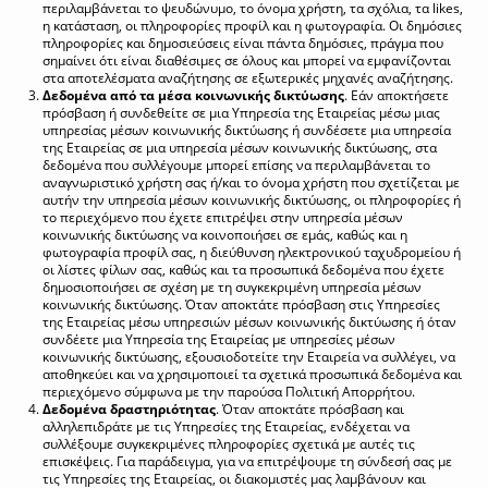
περιλαμβάνεται το ψευδώνυμο, το όνομα χρήστη, τα σχόλια, τα likes,
η κατάσταση, οι πληροφορίες προφίλ και η φωτογραφία. Οι δημόσιες
πληροφορίες και δημοσιεύσεις είναι πάντα δημόσιες, πράγμα που
σημαίνει ότι είναι διαθέσιμες σε όλους και μπορεί να εμφανίζονται
στα αποτελέσματα αναζήτησης σε εξωτερικές μηχανές αναζήτησης.
Δεδομένα από τα μέσα κοινωνικής δικτύωσης
. Εάν αποκτήσετε
πρόσβαση ή συνδεθείτε σε μια Υπηρεσία της Εταιρείας μέσω μιας
υπηρεσίας μέσων κοινωνικής δικτύωσης ή συνδέσετε μια υπηρεσία
της Εταιρείας σε μια υπηρεσία μέσων κοινωνικής δικτύωσης, στα
δεδομένα που συλλέγουμε μπορεί επίσης να περιλαμβάνεται το
αναγνωριστικό χρήστη σας ή/και το όνομα χρήστη που σχετίζεται με
αυτήν την υπηρεσία μέσων κοινωνικής δικτύωσης, οι πληροφορίες ή
το περιεχόμενο που έχετε επιτρέψει στην υπηρεσία μέσων
κοινωνικής δικτύωσης να κοινοποιήσει σε εμάς, καθώς και η
φωτογραφία προφίλ σας, η διεύθυνση ηλεκτρονικού ταχυδρομείου ή
οι λίστες φίλων σας, καθώς και τα προσωπικά δεδομένα που έχετε
δημοσιοποιήσει σε σχέση με τη συγκεκριμένη υπηρεσία μέσων
κοινωνικής δικτύωσης. Όταν αποκτάτε πρόσβαση στις Υπηρεσίες
της Εταιρείας μέσω υπηρεσιών μέσων κοινωνικής δικτύωσης ή όταν
συνδέετε μια Υπηρεσία της Εταιρείας με υπηρεσίες μέσων
κοινωνικής δικτύωσης, εξουσιοδοτείτε την Εταιρεία να συλλέγει, να
αποθηκεύει και να χρησιμοποιεί τα σχετικά προσωπικά δεδομένα και
περιεχόμενο σύμφωνα με την παρούσα Πολιτική Απορρήτου.
Δεδομένα δραστηριότητας
. Όταν αποκτάτε πρόσβαση και
αλληλεπιδράτε με τις Υπηρεσίες της Εταιρείας, ενδέχεται να
συλλέξουμε συγκεκριμένες πληροφορίες σχετικά με αυτές τις
επισκέψεις. Για παράδειγμα, για να επιτρέψουμε τη σύνδεσή σας με
τις Υπηρεσίες της Εταιρείας, οι διακομιστές μας λαμβάνουν και