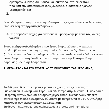
εμπειρογνώμονες, σύμβουλοι και δικηγόροι-εταιρείες που
προκύπτουν από πιθανές συγχωνεύσεις, διασπάσεις ή άλλες
μετατροπές, και
Σε συνδεδεμένες εταιρείες υπό την ιδιότητά τους ως υπεύθυνοι επεξεργασίας
δεδομένων ή επεξεργαστές δεδομένων.
Στις αρμόδιες αρχές για σκοπούς συμμόρφωσης με τους ισχύοντες
νόμους.
Στους επεξεργαστές δεδομένων που έχουν διοριστεί από την εταιρεία
περιλαμβάνονται οι παροχείς υπηρεσιών πληροφορικής . Μπορείτε να
ζητήσετε από την Εταιρεία πλήρη κατάλογο των επεξεργαστών δεδομένων που
έχουν διοριστεί, στη διεύθυνση που αναφέρεται στην Ενότητα 11 της
παρούσας Πολιτικής Απορρήτου.
7. ΜΕΤΑΦΕΡΟΝΤΑΙ ΣΤΟ ΕΞΩΤΕΡΙΚΟ ΤΑ ΠΡΟΣΩΠΙΚΑ ΣΑΣ ΔΕΔΟΜΕΝΑ;
Τα Δεδομένα δύναται να μεταφέρονται σε χώρες εντός και εκτός του
Ευρωπαϊκού Οικονομικού Χώρου και ειδικότερα στην Αμερική. Η Ευρωπαϊκή
Επιτροπή αναγνωρίζει ότι ορισμένες χώρες εκτός ΕΟΧ παρέχουν επαρκές
επίπεδο προστασίας δεδομένων σύμφωνα με τα πρότυπα του ΕΟΧ. Ο πλήρης
κατάλογος των χωρών αυτών διατίθεται στη
διεύθυνση
http://ec.europa.eu/justice/data-protection/international-