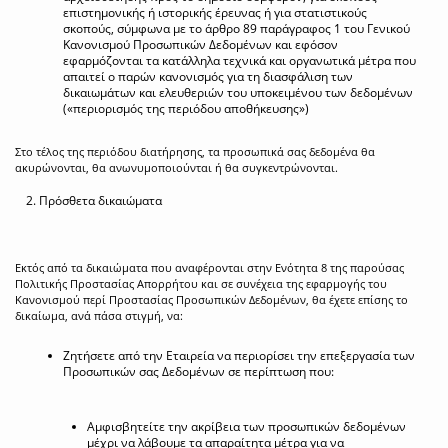
επιστημονικής ή ιστορικής έρευνας ή για στατιστικούς
σκοπούς, σύμφωνα με το άρθρο 89 παράγραφος 1 του Γενικού
Κανονισμού Προσωπικών Δεδομένων και εφόσον
εφαρμόζονται τα κατάλληλα τεχνικά και οργανωτικά μέτρα που
απαιτεί ο παρών κανονισμός για τη διασφάλιση των
δικαιωμάτων και ελευθεριών του υποκειμένου των δεδομένων
(«περιορισμός της περιόδου αποθήκευσης»)
Στο τέλος της περιόδου διατήρησης, τα προσωπικά σας δεδομένα θα
ακυρώνονται, θα ανωνυμοποιούνται ή θα συγκεντρώνονται.
Πρόσθετα δικαιώματα
Εκτός από τα δικαιώματα που αναφέρονται στην Ενότητα 8 της παρούσας
Πολιτικής Προστασίας Απορρήτου και σε συνέχεια της εφαρμογής του
Κανονισμού περί Προστασίας Προσωπικών Δεδομένων, θα έχετε επίσης το
δικαίωμα, ανά πάσα στιγμή, να:
Ζητήσετε από την Εταιρεία να περιορίσει την επεξεργασία των
Προσωπικών σας Δεδομένων σε περίπτωση που:
Αμφισβητείτε την ακρίβεια των προσωπικών δεδομένων
μέχρι να λάβουμε τα απαραίτητα μέτρα για να