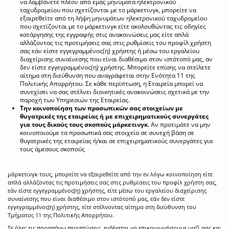
να λαμβάνετε πλέον από εμάς μηνύματα ηλεκτρονικού
ταχυδρομείου που σχετίζονται με το μάρκετινγκ, μπορείτε να
εξαιρεθείτε από τη λήψη μηνυμάτων ηλεκτρονικού ταχυδρομείου
που σχετίζονται με το μάρκετινγκ είτε ακολουθώντας τις οδηγίες
κατάργησης της εγγραφής στις ανακοινώσεις μας είτε απλά
αλλάζοντας τις προτιμήσεις σας στις ρυθμίσεις του προφίλ χρήστη
σας εάν είστε εγγεγραμμένος(η) χρήστης ή μέσω του εργαλείου
διαχείρισης συναίνεσης που είναι διαθέσιμο στον ιστότοπό μας, αν
δεν είστε εγγεγραμμένος(η) χρήστης. Μπορείτε επίσης να στείλετε
αίτημα στη διεύθυνση που αναγράφεται στην Ενότητα 11 της
Πολιτικής Απορρήτου. Σε κάθε περίπτωση, η Εταιρεία μπορεί να
συνεχίσει να σας στέλνει διοικητικές ανακοινώσεις σχετικά με την
παροχή των Υπηρεσιών της Εταιρείας.
Την κοινοποίηση των προσωπικών σας στοιχείων με
θυγατρικές της εταιρείας ή με επιχειρηματικούς συνεργάτες
για τους δικούς τους σκοπούς μάρκετινγκ
. Αν προτιμάτε να μην
κοινοποιούμε τα προσωπικά σας στοιχεία σε συνεχή βάση σε
θυγατρικές της εταιρείας ή/και σε επιχειρηματικούς συνεργάτες για
τους άμεσους σκοπούς
μάρκετινγκ τους, μπορείτε να εξαιρεθείτε από την εν λόγω κοινοποίηση είτε
απλά αλλάζοντας τις προτιμήσεις σας στις ρυθμίσεις του προφίλ χρήστη σας,
εάν είστε εγγεγραμμένος(η) χρήστης, είτε μέσω του εργαλείου διαχείρισης
συναίνεσης που είναι διαθέσιμο στον ιστότοπό μας, εάν δεν είστε
εγγεγραμμένος(η) χρήστης, είτε στέλνοντας αίτημα στη διεύθυνση του
Τμήματος 11 της Πολιτικής Απορρήτου.
Σε όλες τις παραπάνω περιπτώσεις, ενδέχεται να επικοινωνήσουμε μαζί σας και