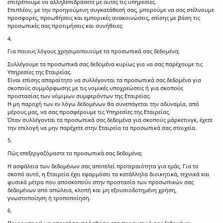
επιτρέπουμε να αλληλεπιδράσετε με αυτές τις υπηρεσίες.
Επιπλέον, με την προηγούμενη συγκατάθεσή σας, μπορούμε να σας στέλνουμε
προσφορές, προωθήσεις και εμπορικές ανακοινώσεις, επίσης με βάση τις
προσωπικές σας προτιμήσεις και συνήθειες.
4.
Για ποιους λόγους χρησιμοποιούμε τα προσωπικά σας δεδομένα;
Συλλέγουμε τα προσωπικά σας δεδομένα κυρίως για να σας παρέχουμε τις
Υπηρεσίες της Εταιρείας.
Είναι επίσης απαραίτητο να συλλέγονται τα προσωπικά σας δεδομένα για
σκοπούς συμμόρφωσης με τις νομικές υποχρεώσεις ή για σκοπούς
προστασίας των νόμιμων συμφερόντων της Εταιρείας.
Η μη παροχή των εν λόγω δεδομένων θα συνεπάγεται την αδυναμία, από
μέρους μας, να σας προσφέρουμε τις Υπηρεσίες της Εταιρείας.
Όταν συλλέγονται τα προσωπικά σας δεδομένα για σκοπούς μάρκετινγκ, έχετε
την επιλογή να μην παρέχετε στην Εταιρεία τα προσωπικά σας στοιχεία.
5.
Πώς επεξεργαζόμαστε τα προσωπικά σας δεδομένα;
Η ασφάλεια των δεδομένων σας αποτελεί προτεραιότητα για εμάς. Για το
σκοπό αυτό, η Εταιρεία έχει εφαρμόσει τα κατάλληλα διοικητικά, τεχνικά και
φυσικά μέτρα που αποσκοπούν στην προστασία των προσωπικών σας
δεδομένων από απώλεια, κλοπή και μη εξουσιοδοτημένη χρήση,
γνωστοποίηση ή τροποποίηση.
6.