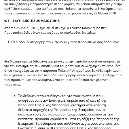
να σας ζητήσουμε περισσότερες πληροφορίες, που είναι απαραίτητες για την
ορθή διεκπεραίωση του αιτήματός σας. Επίσης, τα πρόσθετα δικαιώματα που
περιγράφονται στην Ενότητα 9 κατωτέρω ισχύουν από τις 25 Μαΐου 2018.
9. ΤΙ ΙΣΧΥΕΙ ΑΠΟ ΤΙΣ 25 ΜΑΪΟΥ 2018;
Από τις 25 Μαΐου 2018, έχει τεθεί σε ισχύ ο Γενικός Κανονισμός περί
Προστασίας Δεδομένων και ισχύουν οι ακόλουθες διατάξεις:
Περίοδοι διατήρησης που ισχύουν για τα προσωπικά σας δεδομένα
Θα διατηρούμε τα δεδομένα σας μόνο για την περίοδο που είναι απαραίτητη
για την εκπλήρωση των σκοπών για τους οποίους συλλέχθηκαν τα δεδομένα
όπως περιγράφεται στην παρούσα Πολιτική Απορρήτου. Σε κάθε περίπτωση,
θα ισχύουν οι ακόλουθες περίοδοι διατήρησης όσον αφορά την επεξεργασία
των προσωπικών σας δεδομένων για τους σκοπούς που αναφέρονται
παρακάτω:
Τα δεδομένα που συλλέγονται για τους σκοπούς που
αναφέρονται στην Ενότητα 3, σημεία από α) έως η) της
παρούσας Πολιτικής Απορρήτου διατηρούνται κατά τη
διάρκεια παροχής της Υπηρεσίας της Εταιρείας, συν τη
διάρκεια του χρονικού ορίου παραγραφής σύμφωνα με την
εκάστοτε ισχύουσα νομοθεσία, μετά τη λήξη της Υπηρεσίας της
Εταιρείας. Τα δεδομένα που συλλέγονται για τους σκοπούς της
Ενότητας 3, σημείο θ) της παρούσας Πολιτικής Απορρήτου