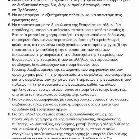
σε διαδικτυακά παιχνίδια, διαγωνισμούς ή προγράμματα
επιβράβευσης,
Να σας παρέχουμε εξυπηρέτηση πελατών και να απαντάμε στις
ερωτήσεις σας,
Να προστατεύουμε τα δικαιώματα της Εταιρείας και άλλων. Για
παράδειγμα, μπορεί να υπάρχουν περιπτώσεις κατά τις οποίες η
Εταιρεία μπορεί να χρησιμοποιήσει τα προσωπικά σας δεδομένα,
συμπεριλαμβανομένων περιπτώσεων όπου η Εταιρεία θεωρεί,
καλόπιστα, ότι η εν λόγω επεξεργασία είναι απαραίτητη για: (i) την
προστασία, την επιβολή ή την υπεράσπιση των νόμιμων
δικαιωμάτων, την ασφάλεια ή την ιδιοκτησία της Εταιρείας, των
θυγατρικών της Εταιρείας ή των υπαλλήλων, αντιπροσώπων,
αναδόχων, δικαιοπαρόχων και προμηθευτών τους
(συμπεριλαμβανομένης της εφαρμογής των συμφωνιών και των
όρων χρήσης μας), (ii) την προστασία της ασφάλειας, του απορρήτου
και της ασφάλειας των χρηστών των Υπηρεσιών της Εταιρείας ή των
πολιτών, (iii) την προστασία της Εταιρείας, καθώς και άλλων
εμπλεκόμενων τρίτων μερών, όπως οι προμηθευτές της Εταιρείας,
από απάτες ή για σκοπούς διαχείρισης κινδύνων,
Για σκοπούς συμμόρφωσης με τους ισχύοντες νόμους ή τις νομικές
διαδικασίες ή/και για να ανταποκρινόμαστε στα αιτήματα των
αρμόδιων κυβερνητικών αρχών.
Για την ολοκλήρωση μιας εταιρικής συναλλαγής όπως μιας
προτεινόμενης ή πραγματικής αναδιοργάνωσης, συγχώνευσης,
πώλησης, κοινοπραξίας, εκχώρησης, μεταβίβασης ή άλλης διάθεσης
του συνόλου ή μέρους των δραστηριοτήτων, περιουσιακών
στοιχείων ή αποθεμάτων της επιχείρησης (συμπεριλαμβανομένης
οποιασδήποτε πτώχευσης ή παρόμοιων διαδικασιών). Για