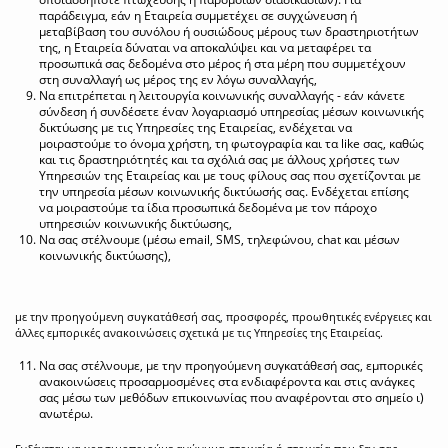
παράδειγμα, εάν η Εταιρεία συμμετέχει σε συγχώνευση ή
μεταβίβαση του συνόλου ή ουσιώδους μέρους των δραστηριοτήτων
της, η Εταιρεία δύναται να αποκαλύψει και να μεταφέρει τα
προσωπικά σας δεδομένα στο μέρος ή στα μέρη που συμμετέχουν
στη συναλλαγή ως μέρος της εν λόγω συναλλαγής,
Να επιτρέπεται η λειτουργία κοινωνικής συναλλαγής - εάν κάνετε
σύνδεση ή συνδέσετε έναν λογαριασμό υπηρεσίας μέσων κοινωνικής
δικτύωσης με τις Υπηρεσίες της Εταιρείας, ενδέχεται να
μοιραστούμε το όνομα χρήστη, τη φωτογραφία και τα like σας, καθώς
και τις δραστηριότητές και τα σχόλιά σας με άλλους χρήστες των
Υπηρεσιών της Εταιρείας και με τους φίλους σας που σχετίζονται με
την υπηρεσία μέσων κοινωνικής δικτύωσής σας. Ενδέχεται επίσης
να μοιραστούμε τα ίδια προσωπικά δεδομένα με τον πάροχο
υπηρεσιών κοινωνικής δικτύωσης,
Να σας στέλνουμε (μέσω email, SMS, τηλεφώνου, chat και μέσων
κοινωνικής δικτύωσης),
με την προηγούμενη συγκατάθεσή σας, προσφορές, προωθητικές ενέργειες και
άλλες εμπορικές ανακοινώσεις σχετικά με τις Υπηρεσίες της Εταιρείας.
Να σας στέλνουμε, με την προηγούμενη συγκατάθεσή σας, εμπορικές
ανακοινώσεις προσαρμοσμένες στα ενδιαφέροντα και στις ανάγκες
σας μέσω των μεθόδων επικοινωνίας που αναφέρονται στο σημείο ι)
ανωτέρω.