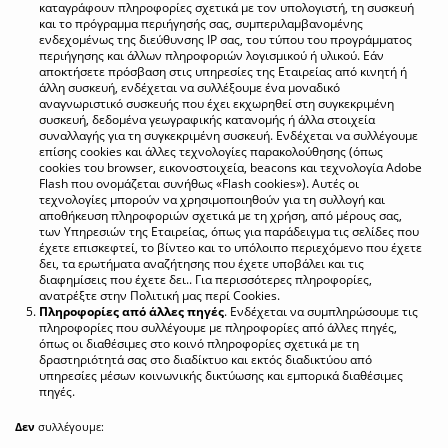
καταγράφουν πληροφορίες σχετικά με τον υπολογιστή, τη συσκευή
και το πρόγραμμα περιήγησής σας, συμπεριλαμβανομένης
ενδεχομένως της διεύθυνσης IP σας, του τύπου του προγράμματος
περιήγησης και άλλων πληροφοριών λογισμικού ή υλικού. Εάν
αποκτήσετε πρόσβαση στις υπηρεσίες της Εταιρείας από κινητή ή
άλλη συσκευή, ενδέχεται να συλλέξουμε ένα μοναδικό
αναγνωριστικό συσκευής που έχει εκχωρηθεί στη συγκεκριμένη
συσκευή, δεδομένα γεωγραφικής κατανομής ή άλλα στοιχεία
συναλλαγής για τη συγκεκριμένη συσκευή. Ενδέχεται να συλλέγουμε
επίσης cookies και άλλες τεχνολογίες παρακολούθησης (όπως
cookies του browser, εικονοστοιχεία, beacons και τεχνολογία Adobe
Flash που ονομάζεται συνήθως «Flash cookies»). Αυτές οι
τεχνολογίες μπορούν να χρησιμοποιηθούν για τη συλλογή και
αποθήκευση πληροφοριών σχετικά με τη χρήση, από μέρους σας,
των Υπηρεσιών της Εταιρείας, όπως για παράδειγμα τις σελίδες που
έχετε επισκεφτεί, το βίντεο και το υπόλοιπο περιεχόμενο που έχετε
δει, τα ερωτήματα αναζήτησης που έχετε υποβάλει και τις
διαφημίσεις που έχετε δει.. Για περισσότερες πληροφορίες,
ανατρέξτε στην Πολιτική μας περί Cookies.
Πληροφορίες από άλλες πηγές
. Ενδέχεται να συμπληρώσουμε τις
πληροφορίες που συλλέγουμε με πληροφορίες από άλλες πηγές,
όπως οι διαθέσιμες στο κοινό πληροφορίες σχετικά με τη
δραστηριότητά σας στο διαδίκτυο και εκτός διαδικτύου από
υπηρεσίες μέσων κοινωνικής δικτύωσης και εμπορικά διαθέσιμες
πηγές.
Δεν
συλλέγουμε: