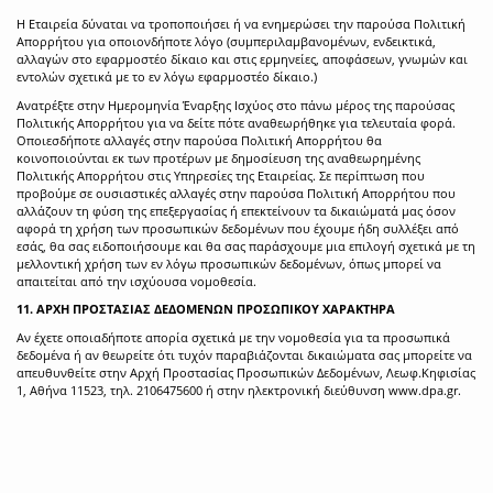
Η Εταιρεία δύναται να τροποποιήσει ή να ενημερώσει την παρούσα Πολιτική
Απορρήτου για οποιονδήποτε λόγο (συμπεριλαμβανομένων, ενδεικτικά,
αλλαγών στο εφαρμοστέο δίκαιο και στις ερμηνείες, αποφάσεων, γνωμών και
εντολών σχετικά με το εν λόγω εφαρμοστέο δίκαιο.)
Ανατρέξτε στην Ημερομηνία Έναρξης Ισχύος στο πάνω μέρος της παρούσας
Πολιτικής Απορρήτου για να δείτε πότε αναθεωρήθηκε για τελευταία φορά.
Οποιεσδήποτε αλλαγές στην παρούσα Πολιτική Απορρήτου θα
κοινοποιούνται εκ των προτέρων με δημοσίευση της αναθεωρημένης
Πολιτικής Απορρήτου στις Υπηρεσίες της Εταιρείας. Σε περίπτωση που
προβούμε σε ουσιαστικές αλλαγές στην παρούσα Πολιτική Απορρήτου που
αλλάζουν τη φύση της επεξεργασίας ή επεκτείνουν τα δικαιώματά μας όσον
αφορά τη χρήση των προσωπικών δεδομένων που έχουμε ήδη συλλέξει από
εσάς, θα σας ειδοποιήσουμε και θα σας παράσχουμε μια επιλογή σχετικά με τη
μελλοντική χρήση των εν λόγω προσωπικών δεδομένων, όπως μπορεί να
απαιτείται από την ισχύουσα νομοθεσία.
11. ΑΡΧΗ ΠΡΟΣΤΑΣΙΑΣ ΔΕΔΟΜΕΝΩΝ ΠΡΟΣΩΠΙΚΟΥ ΧΑΡΑΚΤΗΡΑ
Αν έχετε οποιαδήποτε απορία σχετικά με την νομοθεσία για τα προσωπικά
δεδομένα ή αν θεωρείτε ότι τυχόν παραβιάζονται δικαιώματα σας μπορείτε να
απευθυνθείτε στην Αρχή Προστασίας Προσωπικών Δεδομένων, Λεωφ.Κηφισίας
1, Αθήνα 11523, τηλ. 2106475600 ή στην ηλεκτρονική διεύθυνση
www.dpa.gr
.