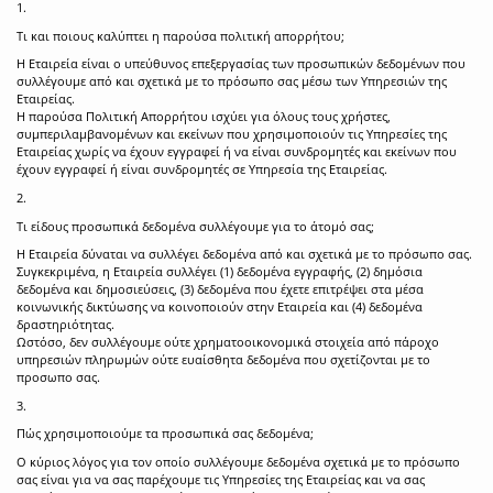
1.
Τι και ποιους καλύπτει η παρούσα πολιτική απορρήτου;
Η Εταιρεία είναι ο υπεύθυνος επεξεργασίας των προσωπικών δεδομένων που
συλλέγουμε από και σχετικά με το πρόσωπο σας μέσω των Υπηρεσιών της
Εταιρείας.
Η παρούσα Πολιτική Απορρήτου ισχύει για όλους τους χρήστες,
συμπεριλαμβανομένων και εκείνων που χρησιμοποιούν τις Υπηρεσίες της
Εταιρείας χωρίς να έχουν εγγραφεί ή να είναι συνδρομητές και εκείνων που
έχουν εγγραφεί ή είναι συνδρομητές σε Υπηρεσία της Εταιρείας.
2.
Τι είδους προσωπικά δεδομένα συλλέγουμε για το άτομό σας;
Η Εταιρεία δύναται να συλλέγει δεδομένα από και σχετικά με το πρόσωπο σας.
Συγκεκριμένα, η Εταιρεία συλλέγει (1) δεδομένα εγγραφής, (2) δημόσια
δεδομένα και δημοσιεύσεις, (3) δεδομένα που έχετε επιτρέψει στα μέσα
κοινωνικής δικτύωσης να κοινοποιούν στην Εταιρεία και (4) δεδομένα
δραστηριότητας.
Ωστόσο, δεν συλλέγουμε ούτε χρηματοοικονομικά στοιχεία από πάροχο
υπηρεσιών πληρωμών ούτε ευαίσθητα δεδομένα που σχετίζονται με το
προσωπο σας.
3.
Πώς χρησιμοποιούμε τα προσωπικά σας δεδομένα;
Ο κύριος λόγος για τον οποίο συλλέγουμε δεδομένα σχετικά με το πρόσωπο
σας είναι για να σας παρέχουμε τις Υπηρεσίες της Εταιρείας και να σας