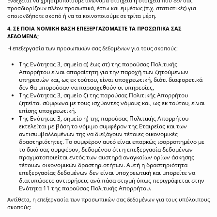
Ενδέχεται να χρησιμοποιούμε ανώνυμα στοιχεία ή στοιχεία που δεν σας
προσδιορίζουν πλέον προσωπικά, έστω και εμμέσως (π.χ. στατιστικές) για
οποιονδήποτε σκοπό ή να τα κοινοποιούμε σε τρίτα μέρη.
4. ΣΕ ΠΟΙΑ ΝΟΜΙΚΗ ΒΑΣΗ ΕΠΕΞΕΡΓΑΖΟΜΑΣΤΕ ΤΑ ΠΡΟΣΩΠΙΚΑ ΣΑΣ
ΔΕΔΟΜΕΝΑ;
Η επεξεργασία των προσωπικών σας δεδομένων για τους σκοπούς:
Της Ενότητας 3, σημεία α) έως στ) της παρούσας Πολιτικής
Απορρήτου είναι απαραίτητη για την παροχή των ζητούμενων
υπηρεσιών και, ως εκ τούτου, είναι υποχρεωτική, διότι διαφορετικά
δεν θα μπορούσαν να παρασχεθούν οι υπηρεσίες,
Της Ενότητας 3, σημείο ζ) της παρούσας Πολιτικής Απορρήτου
ζητείται σύμφωνα με τους ισχύοντες νόμους και, ως εκ τούτου, είναι
επίσης υποχρεωτική.
Της Ενότητας 3, σημείο η) της παρούσας Πολιτικής Απορρήτου
εκτελείται με βάση το νόμιμο συμφέρον της Εταιρείας και των
αντισυμβαλλομένων της να διεξάγουν τέτοιες οικονομικές
δραστηριότητες. Το συμφέρον αυτό είναι επαρκώς ισορροπημένο με
το δικό σας συμφέρον, δεδομένου ότι η επεξεργασία δεδομένων
πραγματοποιείται εντός των αυστηρά αναγκαίων ορίων άσκησης
τέτοιων οικονομικών δραστηριοτήτων. Αυτή η δραστηριότητα
επεξεργασίας δεδομένων δεν είναι υποχρεωτική και μπορείτε να
διατυπώσετε αντιρρήσεις ανά πάσα στιγμή όπως περιγράφεται στην
Ενότητα 11 της παρούσας Πολιτικής Απορρήτου.
Αντίθετα, η επεξεργασία των προσωπικών σας δεδομένων για τους υπόλοιπους
σκοπούς: