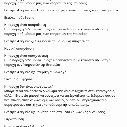
παροχή, από μέρους μας, των Υπηρεσιών της Εταιρείας
Ενότητα 4 σημείο στ): Προστασία συμφερόντων Εταιρείας και τρίτων μερών
Εκτέλεση σύμβασης
Η παροχή είναι απαραίτητη
Η μη παροχή δεδομένων θα είχε ως αποτέλεσμα να καταστεί αδύνατη η
παροχή, από μέρους μας, των Υπηρεσιών της Εταιρείας
Ενότητα 4 σημείο ζ): Συμμόρφωση με νομική υποχρέωση
Νομική υποχρέωση
Η παροχή είναι υποχρεωτική
Η μη παροχή δεδομένων θα είχε ως αποτέλεσμα να καταστεί αδύνατη η
παροχή των Υπηρεσιών της Εταιρείας
Ενότητα 4 σημείο η): Εταιρική συναλλαγή
Έννομο συμφέρον
Η παροχή δεν είναι υποχρεωτική
Μπορείτε να ασκήσετε το δικαίωμά σας να αντιταχθείτε στην επεξεργασία,
αλλά η Εταιρεία μπορεί να συνεχίσει να επεξεργάζεται τα δεδομένα σας σε
περίπτωση επιτακτικών νόμιμων λόγων, οι οποίοι υπερισχύουν των
συμφερόντων σας, ή για σκοπούς νομικής υπεράσπισης.
Ενότητα 4 σημείο θ): Κοινοποίηση στα μέσα κοινωνικής δικτύωσης
Συγκατάθεση
Η παροχή είναι εθελοντική