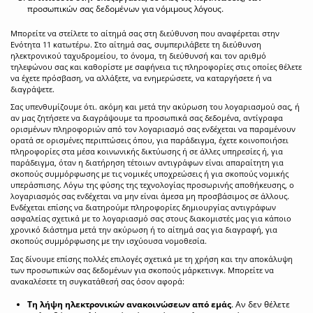
προσωπικών σας δεδομένων για νόμιμους λόγους.
Μπορείτε να στείλετε το αίτημά σας στη διεύθυνση που αναφέρεται στην
Ενότητα 11 κατωτέρω. Στο αίτημά σας, συμπεριλάβετε τη διεύθυνση
ηλεκτρονικού ταχυδρομείου, το όνομα, τη διεύθυνσή και τον αριθμό
τηλεφώνου σας και καθορίστε με σαφήνεια τις πληροφορίες στις οποίες θέλετε
να έχετε πρόσβαση, να αλλάξετε, να ενημερώσετε, να καταργήσετε ή να
διαγράψετε.
Σας υπενθυμίζουμε ότι. ακόμη και μετά την ακύρωση του λογαριασμού σας, ή
αν μας ζητήσετε να διαγράψουμε τα προσωπικά σας δεδομένα, αντίγραφα
ορισμένων πληροφοριών από τον λογαριασμό σας ενδέχεται να παραμένουν
ορατά σε ορισμένες περιπτώσεις όπου, για παράδειγμα, έχετε κοινοποιήσει
πληροφορίες στα μέσα κοινωνικής δικτύωσης ή σε άλλες υπηρεσίες ή, για
παράδειγμα, όταν η διατήρηση τέτοιων αντιγράφων είναι απαραίτητη για
σκοπούς συμμόρφωσης με τις νομικές υποχρεώσεις ή για σκοπούς νομικής
υπεράσπισης. Λόγω της φύσης της τεχνολογίας προσωρινής αποθήκευσης, ο
λογαριασμός σας ενδέχεται να μην είναι άμεσα μη προσβάσιμος σε άλλους.
Ενδέχεται επίσης να διατηρούμε πληροφορίες δημιουργίας αντιγράφων
ασφαλείας σχετικά με το λογαριασμό σας στους διακομιστές μας για κάποιο
χρονικό διάστημα μετά την ακύρωση ή το αίτημά σας για διαγραφή, για
σκοπούς συμμόρφωσης με την ισχύουσα νομοθεσία.
Σας δίνουμε επίσης πολλές επιλογές σχετικά με τη χρήση και την αποκάλυψη
των προσωπικών σας δεδομένων για σκοπούς μάρκετινγκ. Μπορείτε να
ανακαλέσετε τη συγκατάθεσή σας όσον αφορά:
Τη λήψη ηλεκτρονικών ανακοινώσεων από εμάς
. Αν δεν θέλετε