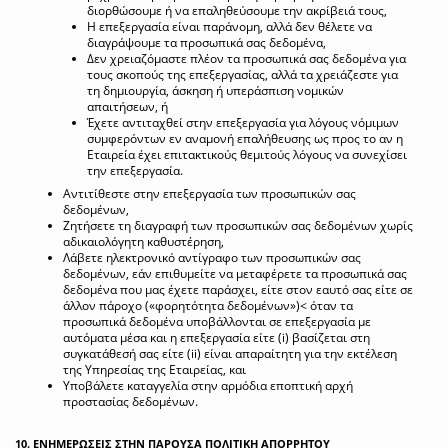
διορθώσουμε ή να επαληθεύσουμε την ακρίβειά τους,
Η επεξεργασία είναι παράνομη, αλλά δεν θέλετε να
διαγράψουμε τα προσωπικά σας δεδομένα,
Δεν χρειαζόμαστε πλέον τα προσωπικά σας δεδομένα για
τους σκοπούς της επεξεργασίας, αλλά τα χρειάζεστε για
τη δημιουργία, άσκηση ή υπεράσπιση νομικών
απαιτήσεων, ή
Έχετε αντιταχθεί στην επεξεργασία για λόγους νόμιμων
συμφερόντων εν αναμονή επαλήθευσης ως προς το αν η
Εταιρεία έχει επιτακτικούς θεμιτούς λόγους να συνεχίσει
την επεξεργασία.
Αντιτίθεστε στην επεξεργασία των προσωπικών σας
δεδομένων,
Ζητήσετε τη διαγραφή των προσωπικών σας δεδομένων χωρίς
αδικαιολόγητη καθυστέρηση,
Λάβετε ηλεκτρονικό αντίγραφο των προσωπικών σας
δεδομένων, εάν επιθυμείτε να μεταφέρετε τα προσωπικά σας
δεδομένα που μας έχετε παράσχει, είτε στον εαυτό σας είτε σε
άλλον πάροχο («φορητότητα δεδομένων»)< όταν τα
προσωπικά δεδομένα υποβάλλονται σε επεξεργασία με
αυτόματα μέσα και η επεξεργασία είτε (i) βασίζεται στη
συγκατάθεσή σας είτε (ii) είναι απαραίτητη για την εκτέλεση
της Υπηρεσίας της Εταιρείας, και
Υποβάλετε καταγγελία στην αρμόδια εποπτική αρχή
προστασίας δεδομένων.
10. ΕΝΗΜΕΡΩΣΕΙΣ ΣΤΗΝ ΠΑΡΟΥΣΑ ΠΟΛΙΤΙΚΗ ΑΠΟΡΡΗΤΟΥ