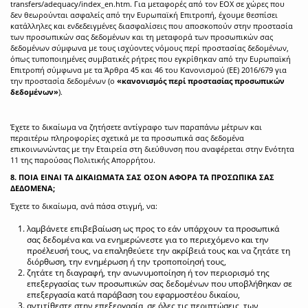
transfers/adequacy/index_en.htm
. Για μεταφορές από τον ΕΟΧ σε χώρες που
δεν θεωρούνται ασφαλείς από την Ευρωπαϊκή Επιτροπή, έχουμε θεσπίσει
κατάλληλες και ενδεδειγμένες διασφαλίσεις που αποσκοπούν στην προστασία
των προσωπικών σας δεδομένων και τη μεταφορά των προσωπικών σας
δεδομένων σύμφωνα με τους ισχύοντες νόμους περί προστασίας δεδομένων,
όπως τυποποιημένες συμβατικές ρήτρες που εγκρίθηκαν από την Ευρωπαϊκή
Επιτροπή σύμφωνα με τα Άρθρα 45 και 46 του Κανονισμού (ΕΕ) 2016/679 για
την προστασία δεδομένων (ο
«κανονισμός περί προστασίας προσωπικών
δεδομένων»
).
Έχετε το δικαίωμα να ζητήσετε αντίγραφο των παραπάνω μέτρων και
περαιτέρω πληροφορίες σχετικά με τα προσωπικά σας δεδομένα
επικοινωνώντας με την Εταιρεία στη διεύθυνση που αναφέρεται στην Ενότητα
11 της παρούσας Πολιτικής Απορρήτου.
8. ΠΟΙΑ ΕΙΝΑΙ ΤΑ ΔΙΚΑΙΩΜΑΤΑ ΣΑΣ ΟΣΟΝ ΑΦΟΡΑ ΤΑ ΠΡΟΣΩΠΙΚΑ ΣΑΣ
ΔΕΔΟΜΕΝΑ;
Έχετε το δικαίωμα, ανά πάσα στιγμή, να:
λαμβάνετε επιβεβαίωση ως προς το εάν υπάρχουν τα προσωπικά
σας δεδομένα και να ενημερώνεστε για το περιεχόμενο και την
προέλευσή τους, να επαληθεύετε την ακρίβειά τους και να ζητάτε τη
διόρθωση, την ενημέρωση ή την τροποποίησή τους,
ζητάτε τη διαγραφή, την ανωνυμοποίηση ή τον περιορισμό της
επεξεργασίας των προσωπικών σας δεδομένων που υποβλήθηκαν σε
επεξεργασία κατά παράβαση του εφαρμοστέου δικαίου,
αντιτίθεστε στην επεξεργασία, σε όλες τις περιπτώσεις, των