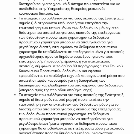
διατηρούνται για το χρονικό διάστημα που απαιτείται για να
συνδεθείτε στην Υπηρεσία της Εταιρείας μέσω ενός
κοινωνικού δικτύου, και
Τα στοιχεία που συλλέγονται για τους σκοπούς της Ενότητας 3,
σημείο ι) διατηρούνται υπό μορφή που επιτρέπει την
ταυτοποίηση των υποκειμένων των δεδομένων μόνο για το
διάστημα που απαιτείται για τους σκοπούς της επεξεργασίας
των δεδομένων προσωπικού χαρακτήρα· τα δεδομένα
προσωπικού χαρακτήρα μπορούν να αποθηκεύονται για
μεγαλύτερα διαστήματα, εφόσον τα δεδομένα προσωπικού
χαρακτήρα θα υποβάλλονται σε επεξεργασία μόνο για σκοπούς
αρχειοθέτησης προς το δημόσιο συμφέρον, για σκοπούς
επιστημονικής ή ιστορικής έρευνας ή για στατιστικούς
σκοπούς, σύμφωνα με το άρθρο 89 παράγραφος 1 του Γενικού
Κανονισμού Προσωπικών Δεδομένων και εφόσον
εφαρμόζονται τα κατάλληλα τεχνικά και οργανωτικά μέτρα που
απαιτεί ο παρών κανονισμός για τη διασφάλιση των
δικαιωμάτων και ελευθεριών του υποκειμένου των δεδομένων
(«περιορισμός της περιόδου αποθήκευσης»)
Τα στοιχεία που συλλέγονται για τους σκοπούς της Ενότητας 3,
σημείο κ) διατηρούνται υπό μορφή που επιτρέπει την
ταυτοποίηση των υποκειμένων των δεδομένων μόνο για το
διάστημα που απαιτείται για τους σκοπούς της επεξεργασίας
των δεδομένων προσωπικού χαρακτήρα· τα δεδομένα
προσωπικού χαρακτήρα μπορούν να αποθηκεύονται για
μεγαλύτερα διαστήματα, εφόσον τα δεδομένα προσωπικού
χαρακτήρα θα υποβάλλονται σε επεξεργασία μόνο για σκοπούς
αρχειοθέτησης προς το δημόσιο συμφέρον, για σκοπούς