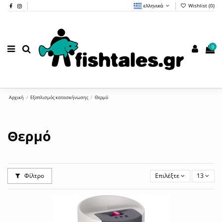
ελληνικά
Wishlist (
0
)
0
Αρχική
Εξοπλισμός κατασκήνωσης
Θερμό
Θερμό
Φίλτρο
Επιλέξτε
13