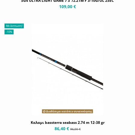
SG4 ULTRA LIGHT GAME 7'3"/2.21M F 3-10G/UL 2SEC
109,00 €
Με έκπτωση!
-10%
Διαθέσιμο κατόπιν συνεννόησης
Καλαμι bassterra seabass 2.74 m 12-38 gr
86,40 €
96,00 €