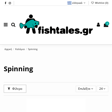
ελληνικά
Wishlist (
0
)
0
Αρχική
Καλάμια
Spinning
Spinning
Φίλτρο
Επιλέξτε
24