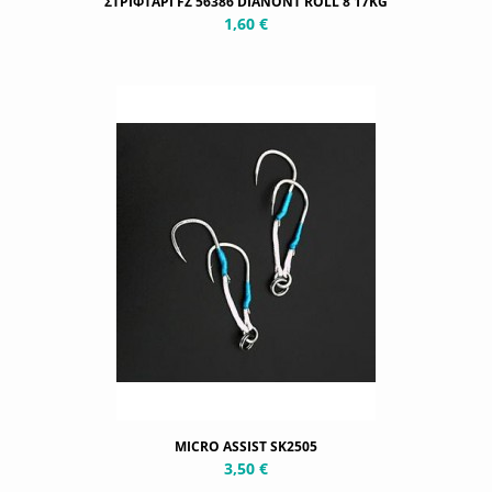
ΣΤΡΙΦΤΑΡΙ FZ 56386 DIANONT ROLL 8 17KG
1,60 €
MICRO ASSIST SK2505
3,50 €