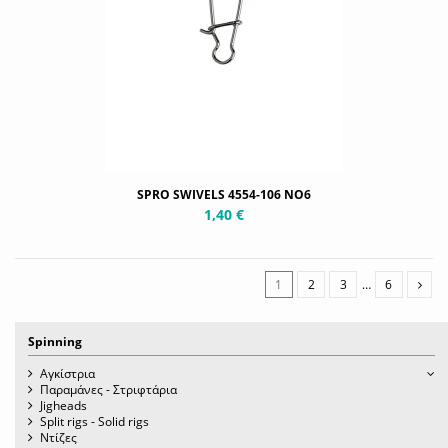
SPRO SWIVELS 4554-106 NO6
1,40 €
1
2
3
…
6
Spinning
Αγκίστρια
Παραμάνες - Στριφτάρια
Jigheads
Split rigs - Solid rigs
Ντίζες