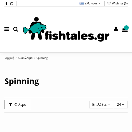
ελληνικά
Wishlist (
0
)
0
Αρχική
Αναλώσιμα
Spinning
Spinning
Φίλτρο
Επιλέξτε
24